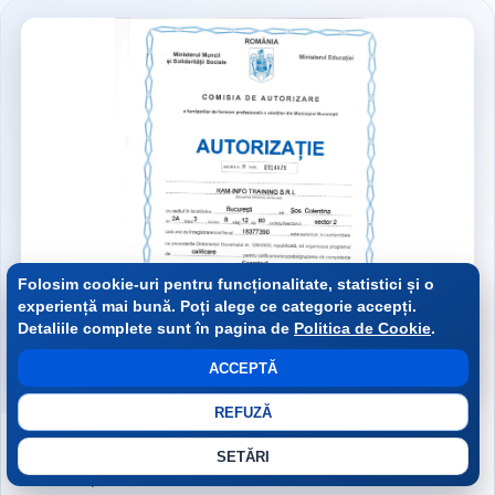
Folosim cookie-uri pentru funcționalitate, statistici și o
experiență mai bună. Poți alege ce categorie accepți.
Detaliile complete sunt în pagina de
Politica de Cookie
.
ACCEPTĂ
REFUZĂ
2019
SETĂRI
Autorizație curs Secretară / Secretariat