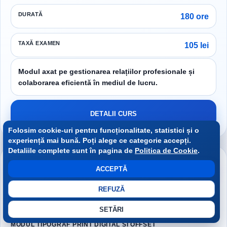
DURATĂ
180 ore
TAXĂ EXAMEN
105 lei
Modul axat pe gestionarea relațiilor profesionale și
colaborarea eficientă în mediul de lucru.
DETALII CURS
Folosim cookie-uri pentru funcționalitate, statistici și o
experiență mai bună. Poți alege ce categorie accepți.
Detaliile complete sunt în pagina de
Politica de Cookie
.
RAM-INFO TRAINING
ACCEPTĂ
Modul individual
Procesele Executării
REFUZĂ
Produselor Tipografice
SETĂRI
MODUL TIPOGRAF PRINT DIGITAL ȘI OFFSET