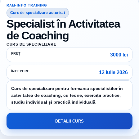
RAM-INFO TRAINING
Curs de specializare autorizat
Specialist în Activitatea
de Coaching
CURS DE SPECIALIZARE
PREȚ
3000 lei
ÎNCEPERE
12 iulie 2026
Curs de specializare pentru formarea specialiștilor în
activitatea de coaching, cu teorie, exerciții practice,
studiu individual și practică individuală.
DETALII CURS