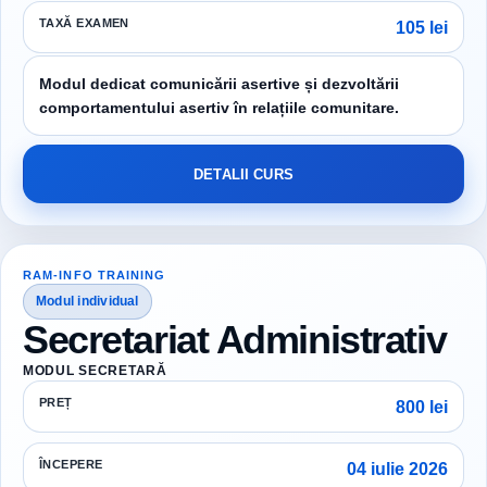
TAXĂ EXAMEN
105 lei
Modul dedicat comunicării asertive și dezvoltării
comportamentului asertiv în relațiile comunitare.
DETALII CURS
RAM-INFO TRAINING
Modul individual
Secretariat Administrativ
MODUL SECRETARĂ
PREȚ
800 lei
ÎNCEPERE
04 iulie 2026