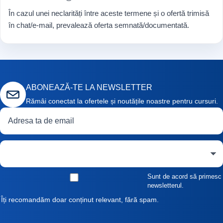
În cazul unei neclarități între aceste termene și o ofertă trimisă
în chat/e-mail, prevalează oferta semnată/documentată.
ABONEAZĂ-TE LA NEWSLETTER
Rămâi conectat la ofertele și noutățile noastre pentru cursuri.
Adresă de email
Curs de interes
Sunt de acord să primesc
newsletterul.
Îți recomandăm doar conținut relevant, fără spam.