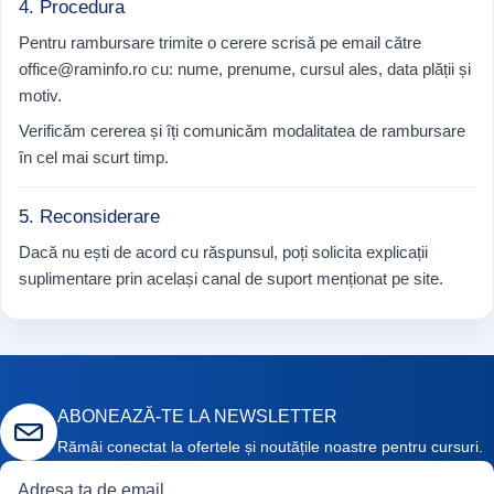
4. Procedura
Pentru rambursare trimite o cerere scrisă pe email către
office@raminfo.ro cu: nume, prenume, cursul ales, data plății și
motiv.
Verificăm cererea și îți comunicăm modalitatea de rambursare
în cel mai scurt timp.
5. Reconsiderare
Dacă nu ești de acord cu răspunsul, poți solicita explicații
suplimentare prin același canal de suport menționat pe site.
ABONEAZĂ-TE LA NEWSLETTER
Rămâi conectat la ofertele și noutățile noastre pentru cursuri.
Adresă de email
Curs de interes