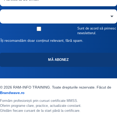
Sunt de acord să primesc
newsletterul.
Îți recomandăm doar conținut relevant, fără spam.
MĂ ABONEZ
© 2026 RAM-INFO TRAINING. Toate drepturile rezervate. Făcut de
Brandwave.ro
Formăm profesioniști prin cursuri certificate MMSS.
Oferim programe clare, practice, actualizate constant.
Ghidăm fiecare cursant de la start până la certificare.