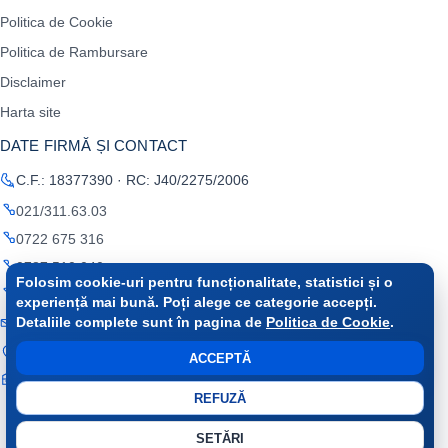
Politica de Cookie
Politica de Rambursare
Disclaimer
Harta site
DATE FIRMĂ ȘI CONTACT
C.F.: 18377390 · RC: J40/2275/2006
021/311.63.03
0722 675 316
0787 510 040
Folosim cookie-uri pentru funcționalitate, statistici și o
0723 163 926
experiență mai bună. Poți alege ce categorie accepți.
office@raminfo.ro
Detaliile complete sunt în pagina de
Politica de Cookie
.
București, Sector 2, Soseaua Colentina, nr. 2A
ACCEPTĂ
Cont trezorerie: RO69TREZ 7025069 XXX018 587 · Trezoreria
Sectorului 2
REFUZĂ
SETĂRI