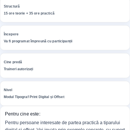
Structură
15 ore teorie + 35 ore practică
Începere
Va fi programat împreună cu participanții
Cine predă
Traineri autorizați
Nivel
Modul Tipograf Print Digital și Offset
Pentru cine este:
Pentru persoane interesate de partea practică a tiparului
digital și offset. Vei invata prin exemple concrete, cu suport