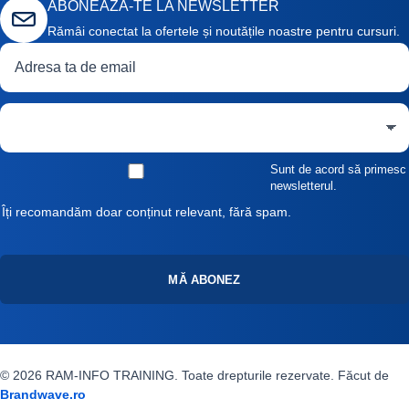
ABONEAZĂ-TE LA NEWSLETTER
Rămâi conectat la ofertele și noutățile noastre pentru cursuri.
Adresă de email
Curs de interes
Sunt de acord să primesc
newsletterul.
Îți recomandăm doar conținut relevant, fără spam.
MĂ ABONEZ
© 2026 RAM-INFO TRAINING. Toate drepturile rezervate. Făcut de
Brandwave.ro