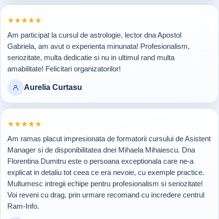
Rating 5 din 5
★
★
★
★
★
Am participat la cursul de astrologie, lector dna Apostol
Gabriela, am avut o experienta minunata! Profesionalism,
seriozitate, multa dedicatie si nu in ultimul rand multa
amabilitate! Felicitari organizatorilor!
Aurelia Curtasu
Rating 5 din 5
★
★
★
★
★
Am ramas placut impresionata de formatorii cursului de Asistent
Manager si de disponibilitatea dnei Mihaela Mihaiescu. Dna
Florentina Dumitru este o persoana exceptionala care ne-a
explicat in detaliu tot ceea ce era nevoie, cu exemple practice.
Multumesc intregii echipe pentru profesionalism si seriozitate!
Voi reveni cu drag, prin urmare recomand cu incredere centrul
Ram-Info.