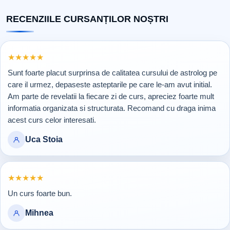
RECENZIILE CURSANȚILOR NOȘTRI
Rating 5 din 5
★
★
★
★
★
Sunt foarte placut surprinsa de calitatea cursului de astrolog pe
care il urmez, depaseste asteptarile pe care le-am avut initial.
Am parte de revelatii la fiecare zi de curs, apreciez foarte mult
informatia organizata si structurata. Recomand cu draga inima
acest curs celor interesati.
Uca Stoia
Rating 5 din 5
★
★
★
★
★
Un curs foarte bun.
Mihnea