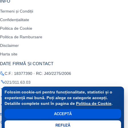
INFO
Termeni și Condiții
Confidențialitate
Politica de Cookie
Politica de Rambursare
Disclaimer
Harta site
DATE FIRMĂ ȘI CONTACT
C.F.: 18377390 · RC: J40/2275/2006
021/311.63.03
0722 675 316
Folosim cookie-uri pentru funcționalitate, statistici și o
experiență mai bună. Poți alege ce categorie accepți.
0787 510 040
Detaliile complete sunt în pagina de
Politica de Cookie
.
0723 163 926
ACCEPTĂ
office@raminfo.ro
București, Sector 2, Soseaua Colentina, nr. 2A
REFUZĂ