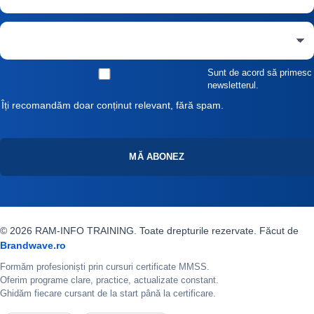
Sunt de acord să primesc
newsletterul.
Îți recomandăm doar conținut relevant, fără spam.
MĂ ABONEZ
© 2026 RAM-INFO TRAINING. Toate drepturile rezervate. Făcut de
Brandwave.ro
Formăm profesioniști prin cursuri certificate MMSS.
Oferim programe clare, practice, actualizate constant.
Ghidăm fiecare cursant de la start până la certificare.