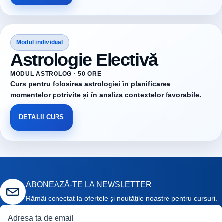
Modul individual
Astrologie Electivă
MODUL ASTROLOG · 50 ORE
Curs pentru folosirea astrologiei în planificarea
momentelor potrivite și în analiza contextelor favorabile.
DETALII CURS
ABONEAZĂ-TE LA NEWSLETTER
Rămâi conectat la ofertele și noutățile noastre pentru cursuri.
Adresă de email
Curs de interes