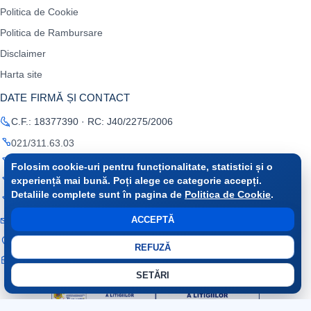
Politica de Cookie
Politica de Rambursare
Disclaimer
Harta site
DATE FIRMĂ ȘI CONTACT
C.F.: 18377390 · RC: J40/2275/2006
021/311.63.03
0722 675 316
Folosim cookie-uri pentru funcționalitate, statistici și o
experiență mai bună. Poți alege ce categorie accepți.
0787 510 040
Detaliile complete sunt în pagina de
Politica de Cookie
.
0723 163 926
ACCEPTĂ
office@raminfo.ro
București, Sector 2, Soseaua Colentina, nr. 2A
REFUZĂ
Cont trezorerie: RO69TREZ 7025069 XXX018 587 · Trezoreria
Sectorului 2
SETĂRI