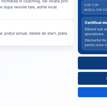
 formarea în coaching. Vei invata prin
COD COR
e dupa nevoile tale, astfel incat
MODUL DIN CO
Certificat d
Eliberat sub 
e: prețul actual, datele de start, plata
specializare.
Discountul de
pentru orice c