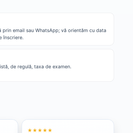
ă prin email sau WhatsApp; vă orientăm cu data
e înscriere.
istă, de regulă, taxa de examen.
Rating 5 din 5
★
★
★
★
★