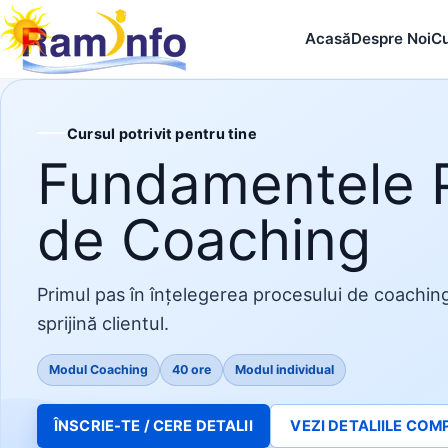
Acasă
Despre Noi
Cu
Cursul potrivit pentru tine
Fundamentele P
de Coaching
Primul pas în înțelegerea procesului de coaching
sprijină clientul.
Modul Coaching
40 ore
Modul individual
ÎNSCRIE-TE / CERE DETALII
VEZI DETALIILE COM