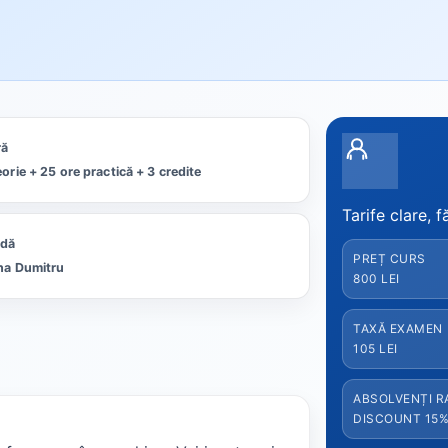
ră
eorie + 25 ore practică + 3 credite
Tarife clare, f
edă
PREȚ CURS
ina Dumitru
800 LEI
TAXĂ EXAMEN
105 LEI
ABSOLVENȚI R
DISCOUNT 15