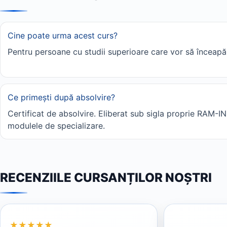
Cine poate urma acest curs?
Pentru persoane cu studii superioare care vor să înceapă
Ce primești după absolvire?
Certificat de absolvire. Eliberat sub sigla proprie RAM-
modulele de specializare.
RECENZIILE CURSANȚILOR NOȘTRI
Rating 5 din 5
Rating 5 din 5
★
★
★
★
★