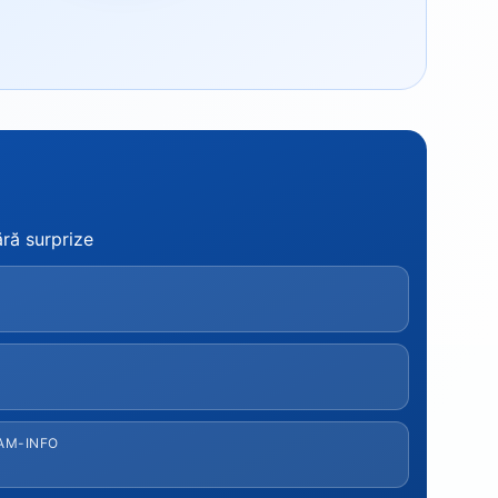
ără surprize
AM-INFO
%