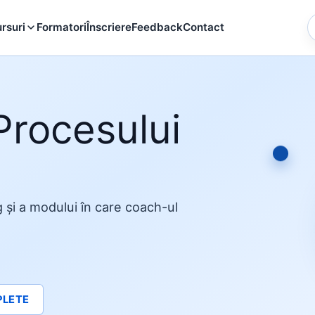
rsuri
Formatori
Înscriere
Feedback
Contact
rocesului
 și a modului în care coach-ul
PLETE