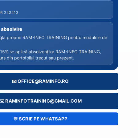
R 242412
e absolvire
sigla proprie RAM-INFO TRAINING pentru modulele de
 15% se aplică absolvenților RAM-INFO TRAINING,
urs din portofoliul trecut sau prezent.
📧 OFFICE@RAMINFO.RO
✉️ RAMINFOTRAINING@GMAIL.COM
💬 SCRIE PE WHATSAPP