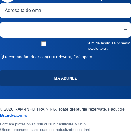
Adresă de email
Curs de interes
Sunt de acord să primesc
newsletterul.
Îți recomandăm doar conținut relevant, fără spam.
MĂ ABONEZ
© 2026 RAM-INFO TRAINING. Toate drepturile rezervate. Făcut de
Brandwave.ro
Formăm profesioniști prin cursuri certificate MMSS.
Oferim programe clare, practice, actualizate constant.