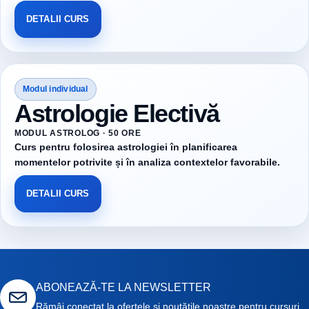
DETALII CURS
Modul individual
Astrologie Electivă
MODUL ASTROLOG · 50 ORE
Curs pentru folosirea astrologiei în planificarea
momentelor potrivite și în analiza contextelor favorabile.
DETALII CURS
ABONEAZĂ-TE LA NEWSLETTER
Rămâi conectat la ofertele și noutățile noastre pentru cursuri.