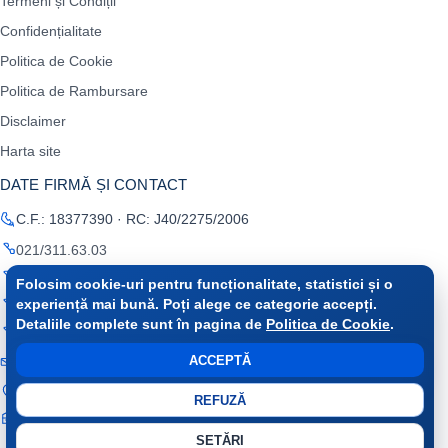
Termeni și Condiții
Confidențialitate
Politica de Cookie
Politica de Rambursare
Disclaimer
Harta site
DATE FIRMĂ ȘI CONTACT
C.F.: 18377390 · RC: J40/2275/2006
021/311.63.03
0722 675 316
Folosim cookie-uri pentru funcționalitate, statistici și o
experiență mai bună. Poți alege ce categorie accepți.
0787 510 040
Detaliile complete sunt în pagina de
Politica de Cookie
.
0723 163 926
ACCEPTĂ
office@raminfo.ro
București, Sector 2, Soseaua Colentina, nr. 2A
REFUZĂ
Cont trezorerie: RO69TREZ 7025069 XXX018 587 · Trezoreria
Sectorului 2
SETĂRI