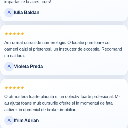
impartasite la acest curs!
Iulia Baldan
Rating 5 din 5
★
★
★
★
★
Am urmat cursul de numerologie. O locatie primitoare cu
oameni calzi si prietenosi, un instructor de exceptie. Recomand
cu caldura.
Violeta Preda
Rating 5 din 5
★
★
★
★
★
O atmosfera foarte placuta si un colectiv foarte profesional. M-
au ajutat foarte mult cursurile oferite si in momentul de fata
activez in domeniul de broker imobiliar.
Ifrim Adrian