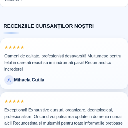
RECENZIILE CURSANȚILOR NOȘTRI
Rating 5 din 5
★
★
★
★
★
Oameni de calitate, profesionisti desavarsiti! Multumesc pentru
felul in care ati reusit sa imi indrumati pasii! Recomand cu
incredere!
Mihaela Cutila
Rating 5 din 5
★
★
★
★
★
Exceptional! Exhaustive cursuri, organizare, deontological,
profesionalism! Oricand voi putea ma update in domeniu numai
aici! Recunostinta si multumiri pentru toate informatiile pretioase