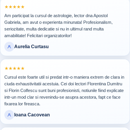
Rating 5 din 5
★
★
★
★
★
Am participat la cursul de astrologie, lector dna Apostol
Gabriela, am avut o experienta minunata! Profesionalism,
seriozitate, multa dedicatie si nu in ultimul rand multa
amabilitate! Felicitari organizatorilor!
Aurelia Curtasu
Rating 5 din 5
★
★
★
★
★
Cursul este foarte util si predat intr-o maniera extrem de clara in
ciuda exhaustivitatii acestuia. Cei doi lectori Florentina Dumitru
si Florin Colfescu sunt buni profesionisti, notiunile fiind explicate
intr-un mod clar si revenindu-se asupra acestora, fapt ce face
fixarea lor fireasca.
Ioana Cacovean