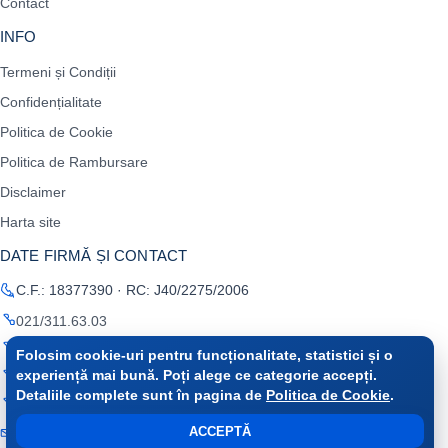
Contact
INFO
Termeni și Condiții
Confidențialitate
Politica de Cookie
Politica de Rambursare
Disclaimer
Harta site
DATE FIRMĂ ȘI CONTACT
C.F.: 18377390 · RC: J40/2275/2006
021/311.63.03
0722 675 316
Folosim cookie-uri pentru funcționalitate, statistici și o
experiență mai bună. Poți alege ce categorie accepți.
0787 510 040
Detaliile complete sunt în pagina de
Politica de Cookie
.
0723 163 926
ACCEPTĂ
office@raminfo.ro