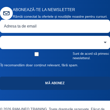
ABONEAZĂ-TE LA NEWSLETTER
Rămâi conectat la ofertele și noutățile noastre pentru cursuri.
Adresă de email
Curs de interes
Sunt de acord să primesc
newsletterul.
Îți recomandăm doar conținut relevant, fără spam.
MĂ ABONEZ
© 2026 RAM-INFO TRAINING. Toate drepturile rezervate. Făcut de