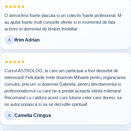
Rating 5 din 5
★
★
★
★
★
O atmosfera foarte placuta si un colectiv foarte profesional. M-
au ajutat foarte mult cursurile oferite si in momentul de fata
activez in domeniul de broker imobiliar.
Ifrim Adrian
Rating 5 din 5
★
★
★
★
★
Cursul ASTROLOG, la care am participat a fost deosebit de
interesant! Felicitarile mele doamnei Mihaela pentru organizarea
cursului, precum si doamnei Gabriela, pentru devotamentul si
profesionalismul cu care ne-a predat aceasta stiinta milenara!
Recomand cu caldura acest curs tuturor celor care doresc sa
se autocunoasca si sa se dezvolte spiritual!
Camelia Cringus